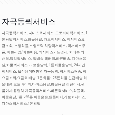
자곡동퀵서비스
자곡동퀵서비스, 다마스퀵서비스, 오토바이퀵서비스, 1
톤용달퀵서비스,화물용달, 라보퀵서비스, 퀵서비스요
금조회, 소형화물,소형트럭,차량퀵서비스, 퀵서비스쿠
폰, 빠른픽업/빠른배송, 퀵서비스카드결제, 퀵배송,퀵
배달,당일퀵서비스, 퀵배송,퀵배달,빠른배송, 다마스용
달,화물퀵서비스, 라보용달퀵, 1톤화물용달퀵, 24시간
퀵서비스, 월신용거래환영 자곡동퀵, 퀵서비스배송, 퀵
요금조회,요금퀵,배송, 1톤화물~25톤화물 긴급배송,화
물배송 오토바이퀵,다마스용달,화물용달 간단이사,원
룸이사,용달차 자곡동퀵서비스,빠른퀵서비스,화물퀵,
화물용달,1톤~25톤 화물운송,원룸이사,라보퀵서비스,
다마스퀵서비스,1톤용달