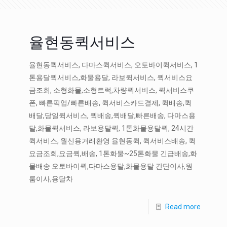
율현동퀵서비스
율현동퀵서비스, 다마스퀵서비스, 오토바이퀵서비스, 1
톤용달퀵서비스,화물용달, 라보퀵서비스, 퀵서비스요
금조회, 소형화물,소형트럭,차량퀵서비스, 퀵서비스쿠
폰, 빠른픽업/빠른배송, 퀵서비스카드결제, 퀵배송,퀵
배달,당일퀵서비스, 퀵배송,퀵배달,빠른배송, 다마스용
달,화물퀵서비스, 라보용달퀵, 1톤화물용달퀵, 24시간
퀵서비스, 월신용거래환영 율현동퀵, 퀵서비스배송, 퀵
요금조회,요금퀵,배송, 1톤화물~25톤화물 긴급배송,화
물배송 오토바이퀵,다마스용달,화물용달 간단이사,원
룸이사,용달차
Read more