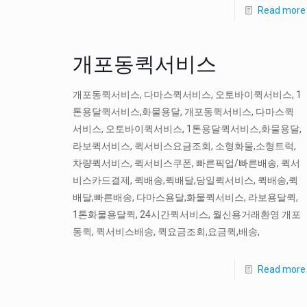
Read more
개포동퀵서비스
개포동퀵서비스, 다마스퀵서비스, 오토바이퀵서비스, 1
톤용달퀵서비스,화물용달, 개포동퀵서비스, 다마스퀵
서비스, 오토바이퀵서비스, 1톤용달퀵서비스,화물용달,
라보퀵서비스, 퀵서비스요금조회, 소형화물,소형트럭,
차량퀵서비스, 퀵서비스쿠폰, 빠른픽업/빠른배송, 퀵서
비스카드결제, 퀵배송,퀵배달,당일퀵서비스, 퀵배송,퀵
배달,빠른배송, 다마스용달,화물퀵서비스, 라보용달퀵,
1톤화물용달퀵, 24시간퀵서비스, 월신용거래환영 개포
동퀵, 퀵서비스배송, 퀵요금조회,요금퀵,배송,
Read more