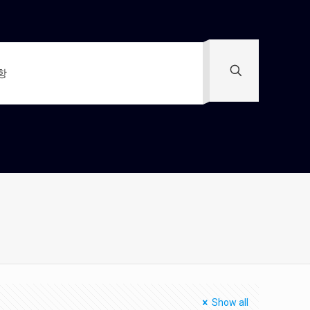
항
Show all