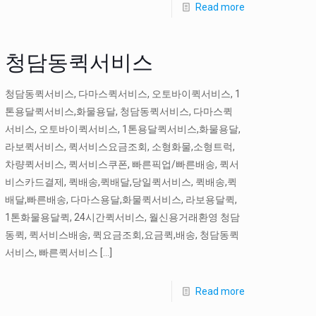
Read more
청담동퀵서비스
청담동퀵서비스, 다마스퀵서비스, 오토바이퀵서비스, 1
톤용달퀵서비스,화물용달, 청담동퀵서비스, 다마스퀵
서비스, 오토바이퀵서비스, 1톤용달퀵서비스,화물용달,
라보퀵서비스, 퀵서비스요금조회, 소형화물,소형트럭,
차량퀵서비스, 퀵서비스쿠폰, 빠른픽업/빠른배송, 퀵서
비스카드결제, 퀵배송,퀵배달,당일퀵서비스, 퀵배송,퀵
배달,빠른배송, 다마스용달,화물퀵서비스, 라보용달퀵,
1톤화물용달퀵, 24시간퀵서비스, 월신용거래환영 청담
동퀵, 퀵서비스배송, 퀵요금조회,요금퀵,배송, 청담동퀵
서비스, 빠른퀵서비스
[…]
Read more