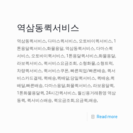
역삼동퀵서비스
역삼동퀵서비스, 다마스퀵서비스, 오토바이퀵서비스, 1
톤용달퀵서비스,화물용달, 역삼동퀵서비스, 다마스퀵
서비스, 오토바이퀵서비스, 1톤용달퀵서비스,화물용달,
라보퀵서비스, 퀵서비스요금조회, 소형화물,소형트럭,
차량퀵서비스, 퀵서비스쿠폰, 빠른픽업/빠른배송, 퀵서
비스카드결제, 퀵배송,퀵배달,당일퀵서비스, 퀵배송,퀵
배달,빠른배송, 다마스용달,화물퀵서비스, 라보용달퀵,
1톤화물용달퀵, 24시간퀵서비스, 월신용거래환영 역삼
동퀵, 퀵서비스배송, 퀵요금조회,요금퀵,배송,
Read more