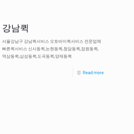
강남퀵
서울강남구 강남퀵서비스 오토바이퀵서비스 전문업체
빠른퀵서비스 신사동퀵,논현동퀵,청담동퀵,잠원동퀵,
역삼동퀵,삼성동퀵,도곡동퀵,양재동퀵
Read more