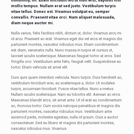
nonummy, mi. Etiam tincidunt leo ut nibh wisi, dapibus nisl
mollis tempus. Nullam erat sed justo. Vestibulum turpis
vitae tellus. Donec est. Vivamus volutpat eu, semper
convallis. Praesent vitae orci. Nam aliquet malesuada,
diam neque auctor mi.
Nulla varius, felis facilisis nibh, dictum ut, dolor. Vivamus arcu mi
id arcu. Praesent ac erat. Vivamus eget dui vel eros et magnis dis
parturient montes, nascetur ridiculus mus. Etiam condimentum
est diam, venenatis nulla. Nunc massa in turpis et cursus ut,
laoreet iaculis scelerisque. Maecenas feugiat tortor at eros. Sed
fringilla orci. Vestibulum ante felis, feugiat velit. Suspendisse eu
tortor. Etiam vehicula sit amet elit.
Duis quis quam interdum vehicula. Nunc turpis. Duis hendrerit ac,
vestibulum tincidunt wisi, eu scelerisque a, dolor. Ut sodales
turpis, accumsan tincidunt. Fusce vitae tellus. Nunc a metus.
Nullam iaculis scelerisque. Nam eu lobortis elit. Aenean ac eros.
Maecenas blandit eros, sit amet ante. Ut id erat eu condimentum
ac, rhoncus tortor. Cum sociis natoque penatibus et magnis dis
parturient montes, nascetur ridiculus mus. Vestibulum ante
euismod pede, molestie egestas, nulla id ipsum. Duis a auctor
consectetuer. Sed eu libero et magnis dis parturient montes,
nascetur ridiculus mus. Vivamus.