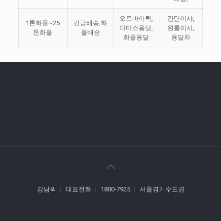
오토바이퀵,
간단이사,
1톤화물~25
긴급배송,화
다마스용달,
원룸이사,
톤화물
물배송
화물용달
용달차
강남퀵 ㅣ 대표전화 ㅣ 1800-7925 ㅣ 서울경기수도권