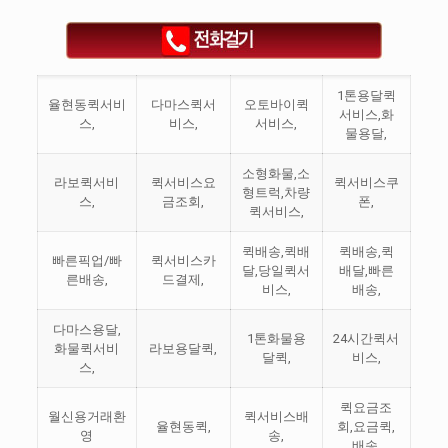
1톤용달퀵
율현동퀵서비
다마스퀵서
오토바이퀵
서비스,화
스,
비스,
서비스,
물용달,
소형화물,소
라보퀵서비
퀵서비스요
퀵서비스쿠
형트럭,차량
스,
금조회,
폰,
퀵서비스,
퀵배송,퀵배
퀵배송,퀵
빠른픽업/빠
퀵서비스카
달,당일퀵서
배달,빠른
른배송,
드결제,
비스,
배송,
다마스용달,
1톤화물용
24시간퀵서
화물퀵서비
라보용달퀵,
달퀵,
비스,
스,
퀵요금조
월신용거래환
퀵서비스배
율현동퀵,
회,요금퀵,
영
송,
배송,