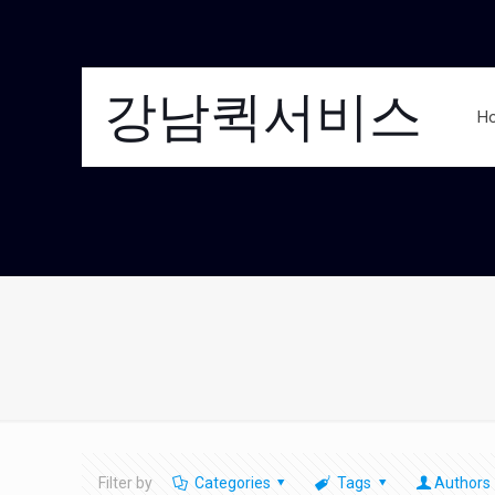
강남퀵서비스
H
Filter by
Categories
Tags
Authors