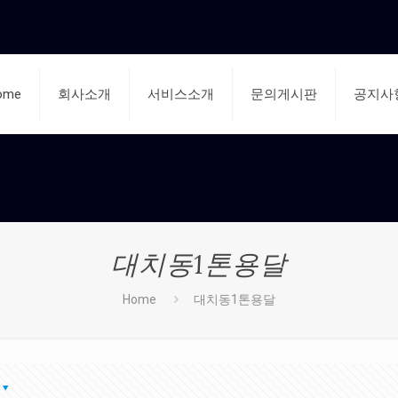
ome
회사소개
서비스소개
문의게시판
공지사
대치동1톤용달
Home
대치동1톤용달