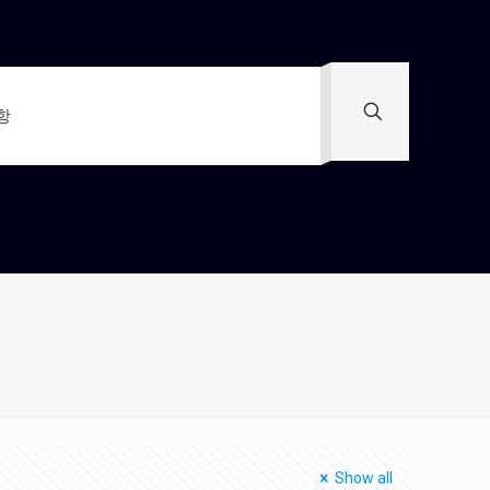
항
Show all