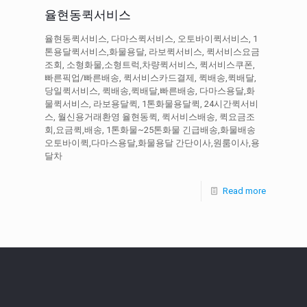
율현동퀵서비스
율현동퀵서비스, 다마스퀵서비스, 오토바이퀵서비스, 1
톤용달퀵서비스,화물용달, 라보퀵서비스, 퀵서비스요금
조회, 소형화물,소형트럭,차량퀵서비스, 퀵서비스쿠폰,
빠른픽업/빠른배송, 퀵서비스카드결제, 퀵배송,퀵배달,
당일퀵서비스, 퀵배송,퀵배달,빠른배송, 다마스용달,화
물퀵서비스, 라보용달퀵, 1톤화물용달퀵, 24시간퀵서비
스, 월신용거래환영 율현동퀵, 퀵서비스배송, 퀵요금조
회,요금퀵,배송, 1톤화물~25톤화물 긴급배송,화물배송
오토바이퀵,다마스용달,화물용달 간단이사,원룸이사,용
달차
Read more