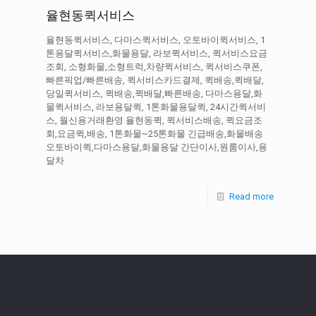
율현동퀵서비스
율현동퀵서비스, 다마스퀵서비스, 오토바이퀵서비스, 1
톤용달퀵서비스,화물용달, 라보퀵서비스, 퀵서비스요금
조회, 소형화물,소형트럭,차량퀵서비스, 퀵서비스쿠폰,
빠른픽업/빠른배송, 퀵서비스카드결제, 퀵배송,퀵배달,
당일퀵서비스, 퀵배송,퀵배달,빠른배송, 다마스용달,화
물퀵서비스, 라보용달퀵, 1톤화물용달퀵, 24시간퀵서비
스, 월신용거래환영 율현동퀵, 퀵서비스배송, 퀵요금조
회,요금퀵,배송, 1톤화물~25톤화물 긴급배송,화물배송
오토바이퀵,다마스용달,화물용달 간단이사,원룸이사,용
달차
Read more