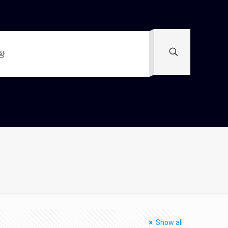
항
Show all