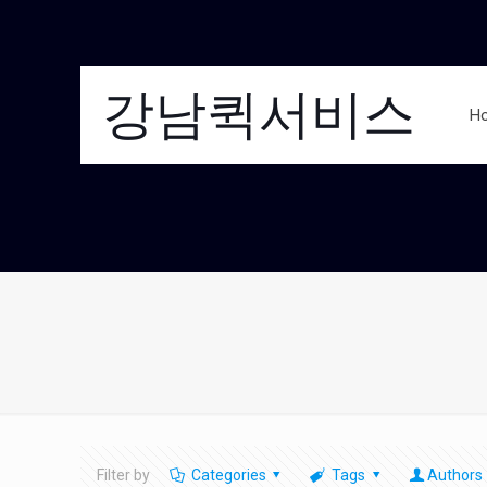
강남퀵서비스
H
Filter by
Categories
Tags
Authors